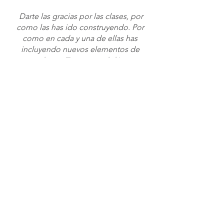
Darte las gracias por las clases, por
como las has ido construyendo. Por
como en cada y una de ellas has
incluyendo nuevos elementos de
aprendizaje. Tu manera didáctica y
anatómica de explicarlas me encanta
pues me fascina la anatomía.
- Raquel -
Me ha encantado como siempre que
tomo clases contigo y me ha gustado
el repertorio todas las clases me fui
feliz. Con ganas de seguir
profundizando!!!
- Julia -